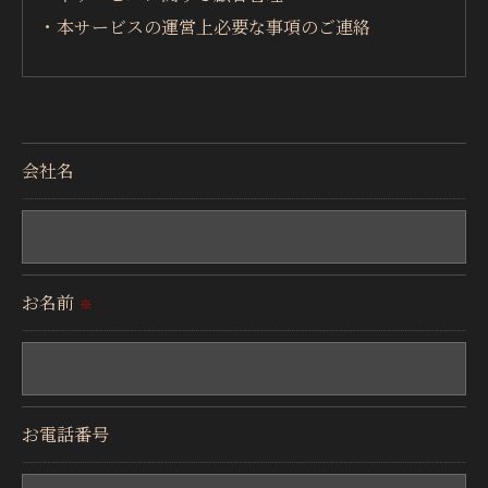
・本サービスの運営上必要な事項のご連絡
＜個人情報の提供について＞
当社ではお客様の同意を得た場合または法令に定め
られた場合を除き、
会社名
取得した個人情報を第三者に提供することはいたし
ません。
＜個人情報の委託について＞
お名前
※
当社では、利用目的の達成に必要な範囲において、
個人情報を外部に委託する場合があります。
これらの委託先に対しては個人情報保護契約等の措
置をとり、適切な監督を行います。
お電話番号
＜個人情報の安全管理＞