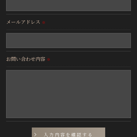
当社では、個人情報の漏洩等がなされないよう、適
切に安全管理対策を実施します。
メールアドレス
※
＜個人情報を与えなかった場合に生じる結果＞
必要な情報を頂けない場合は、それに対応した当社
のサービスをご提供できない場合がございますので
お問い合わせ内容
※
予めご了承ください。
＜個人情報の開示･訂正・削除･利用停止の手続につ
いて＞
当社では、お客様の個人情報の開示･訂正･削除・利
用停止の手続を定めさせて頂いております。
ご本人である事を確認のうえ、対応させて頂きま
す。
個人情報の開示･訂正･削除・利用停止の具体的手続